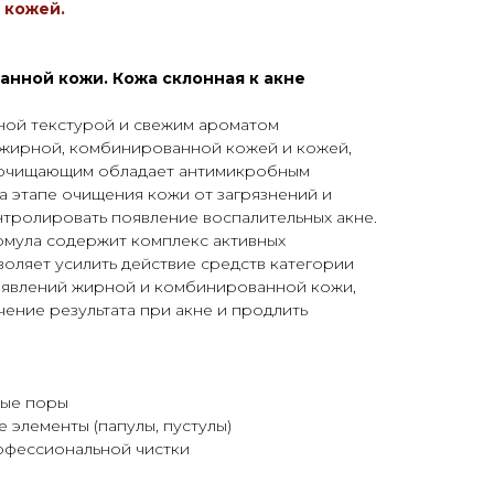
 кожей.
анной кожи. Кожа склонная к акне
ой текстурой и свежим ароматом
а жирной, комбинированной кожей и кожей,
с очищающим обладает антимикробным
на этапе очищения кожи от загрязнений и
тролировать появление воспалительных акне.
мула содержит комплекс активных
оляет усилить действие средств категории
оявлений жирной и комбинированной кожи,
чение результата при акне и продлить
ные поры
 элементы (папулы, пустулы)
рофессиональной чистки