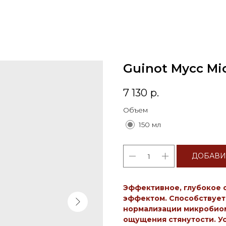
Guinot Мусс Mic
7 130
р.
Объем
150 мл
ДОБАВИ
Эффективное, глубокое
эффектом. Способствует
нормализации микробиом
ощущения стянутости. У