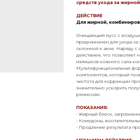
средств ухода за жирной
ДЕЙСТВИЕ
Для жирной, комбиниров
Очищающий мусс с воздушн
предназначен для ухода з
склонной к акне. Наряду 
действием, что позволяет 
излишков кожного сала кон
Мультифункциональная фор
компонентов, который позв
чистота для коррекции пр
значительно ускорить полу
ремиссию.
ПОКАЗАНИЯ:
• Жирный блеск, загрязнен
• Комедоны, воспалительные
• Продление результата п