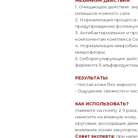
МЕХАНИЗМ ДЕЙСТВИЯ:
1. Очищающее действие: эм
излишков кожного сала.
2. Нормализация процесса 
предупреждения фолликуля
3. Антибактериальное и пр
компонентам комплекса Се
4. Нормализация микробио
микрофлоры.
5. Себорегулирующее дейс
фермента 5-альфаредуктазы
РЕЗУЛЬТАТЫ:
• Чистая кожа без жирного
• Ощущение свежести и чи
КАК ИСПОЛЬЗОВАТЬ?
Нажмите на помпу 2-3 раза
нанесите на влажную кожу л
круговые, восходящие дви
внимание зонам закупорок.
Совет эксперта:
при нали