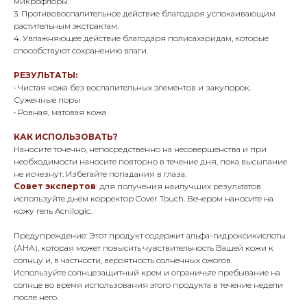
микрофлоры.
3. Противовоспалительное действие благодаря успокаивающим
растительным экстрактам.
4. Увлажняющее действие благодаря полисахаридам, которые
способствуют сохранению влаги.
РЕЗУЛЬТАТЫ:
• Чистая кожа без воспалительных элементов и закупорок.
Суженные поры
• Ровная, матовая кожа
КАК ИСПОЛЬЗОВАТЬ?
Наносите точечно, непосредственно на несовершенства и при
необходимости наносите повторно в течение дня, пока высыпание
не исчезнут. Избегайте попадания в глаза.
Совет экспертов
:
для получения наилучших результатов
используйте днем корректор Cover Touch. Вечером наносите на
кожу гель Acnilogic.
Предупреждение: Этот продукт содержит альфа-гидроксикислоты
(АНА), которая может повысить чувствительность Вашей кожи к
солнцу и, в частности, вероятность солнечных ожогов.
Используйте солнцезащитный крем и ограничьте пребывание на
солнце во время использования этого продукта в течение недели
после него.