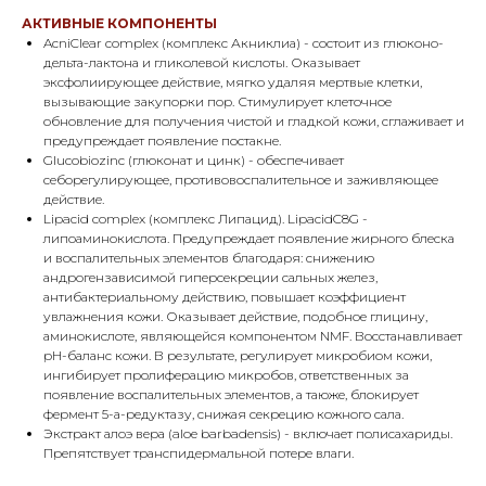
АКТИВНЫЕ КОМПОНЕНТЫ
AcniClear complex (комплекс Акниклиа) - состоит из глюконо-
дельта-лактона и гликолевой кислоты. Оказывает
эксфолиирующее действие, мягко удаляя мертвые клетки,
вызывающие закупорки пор. Стимулирует клеточное
обновление для получения чистой и гладкой кожи, сглаживает и
предупреждает появление постакне.
Glucobiozinc (глюконат и цинк) - обеспечивает
себорегулирующее, противовоспалительное и заживляющее
действие.
Lipacid complex (комплекс Липацид). LipacidC8G -
липоаминокислота. Предупреждает появление жирного блеска
и воспалительных элементов благодаря: снижению
андрогензависимой гиперсекреции сальных желез,
антибактериальному действию, повышает коэффициент
увлажнения кожи. Оказывает действие, подобное глицину,
аминокислоте, являющейся компонентом NMF. Восстанавливает
рН-баланс кожи. В результате, регулирует микробиом кожи,
ингибирует пролиферацию микробов, ответственных за
появление воспалительных элементов, а таюже, блокирует
фермент 5-а-редуктазу, снижая секрецию кожного сала.
Экстракт алоэ вера (aloe barbadensis) - включает полисахариды.
Препятствует транспидермальной потере влаги.