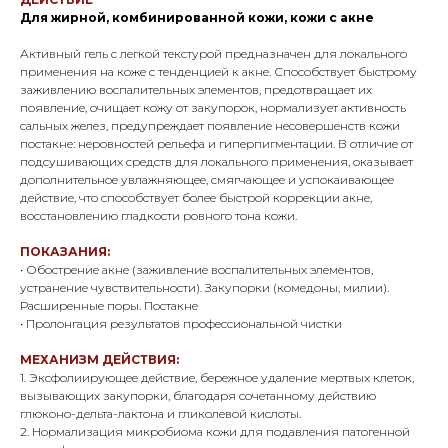
Для жирной, комбинированной кожи, кожи с акне
Активный гель с легкой текстурой предназначен для локального
применения на коже с тенденцией к акне. Способствует быстрому
заживлению воспалительных элементов, предотвращает их
появление, очищает кожу от закупорок, нормализует активность
сальных желез, предупреждает появление несовершенств кожи
постакне: неровностей рельефа и гиперпигментации. В отличие от
подсушивающих средств для локального применения, оказывает
дополнительное увлажняющее, смягчающее и успокаивающее
действие, что способствует более быстрой коррекции акне,
восстановлению гладкости ровного тона кожи.
ПОКАЗАНИЯ:
• Обострение акне (заживление воспалительных элементов,
устранение чувствительности). Закупорки (комедоны, милии).
Расширенные поры. Постакне
• Пролонгация результатов профессиональной чистки
МЕХАНИЗМ ДЕЙСТВИЯ:
1. Эксфолиирующее действие, бережное удаление мертвых клеток,
вызывающих закупорки, благодаря сочетанному действию
глюконо-дельта-лактона и гликолевой кислоты.
2. Нормализация микробиома кожи для подавления патогенной