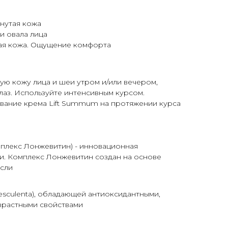
янутая кожа
и овала лица
щая кожа. Ощущение комфорта
ю кожу лица и шеи утром и/или вечером,
глаз. Используйте интенсивным курсом.
вание крема Lift Summum на протяжении курса
Ы
мплекс Лонжевитин) - инновационная
. Комплекс Лонжевитин создан на основе
сли
a esculenta), обладающей антиоксидантными,
зрастными свойствами