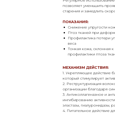
Регулярное использование
позволяет уменьшить проя
старения и замедлить скоро
ПОКАЗАНИЯ:
Снижение упругости кож
Птоз тканей при дефор
Профилактика потери уп
веса
Тонкая кожа, склонная к
профилактики птоза тка
МЕХАНИЗМ ДЕЙСТВИЯ:
1. Укрепляющее действие б
который стимулирует акти
2. Реструктуризация волок
организации благодаря синт
3. Антиколлагеназное и ан
ингибированию активности 
эластазы, гиалуронидазы, 
4. Питательное действие д