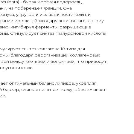
 esculenta) - бурая морская водоросль,
ни, на побережье Франции. Она
нуса, упругости и эластичности кожи, и
ование морщин, благодаря антиколлагеназному
твию, ингибируя ферменты, разрушающие
рмы. Стимулирует синтез гиалуроновой кислоты
улирует синтез коллагена 18 типа для
рмы, благодаря реорганизации коллагеновых
язей между клетками и волокнами, что приводит
упругости кожи
вает оптимальный баланс липидов, укрепляя
 барьер, смягчает и питает кожу, обеспечивает
ие.