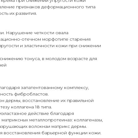
 крема при снижении упругости кожи
вление признаков деформационного типа
сть их развития.
и. Нарушение четкости овала
мационно-отечном морфотипе старения
ругости и эластичности кожи при снижении
 снижению тонуса, в молодом возрасте для
ней
лагодаря запатентованному комплексу,
вность фибробластов.
он дермы, восстановление их правильной
езу коллагена 18 типа.
тиэластазное действие благодаря
матриксных металлопротеиназ: коллагеназы,
разрушающих волокнаи матрикс дермы.
ля восстановления барьерной функции кожи.