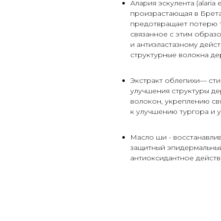
Алария эскулента (alaria
произрастающая в Брета
предотвращает потерю то
связанное с этим образ
и антиэластазному дейс
структурные волокна де
Экстракт облепихи— стим
улучшения структуры де
волокон, укреплению св
к улучшению тургора и 
Масло ши - восстанавли
защитный эпидермальный
антиоксидантное действ