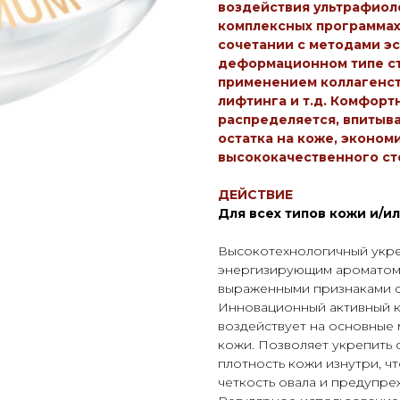
воздействия ультрафиоле
комплексных программах
сочетании с методами э
деформационном типе ст
применением коллагенс
лифтинга и т.д. Комфорт
распределяется, впитыва
остатка на коже, эконом
высококачественного ст
ДЕЙСТВИЕ
Для всех типов кожи и/и
Высокотехнологичный укре
энергизирующим ароматом 
выраженными признаками сн
Инновационный активный 
воздействует на основные 
кожи. Позволяет укрепить 
плотность кожи изнутри, чт
четкость овала и предупре