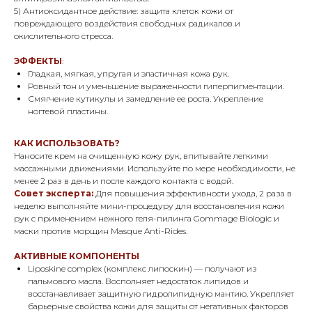
5) Антиоксидантное действие: защита клеток кожи от
повреждающего воздействия свободных радикалов и
окислительного стресса.
ЭФФЕКТЫ
:
Гладкая, мягкая, упругая и эластичная кожа рук.
Ровный тон и уменьшение выраженности гиперпигментации.
Смягчение кутикулы и замедление ее роста. Укрепление
ногтевой пластины.
КАК ИСПОЛЬЗОВАТЬ?
Наносите крем на очищенную кожу рук, впитывайте легкими
массажными движениями. Используйте по мере необходимости, не
менее 2 раз в день и после каждого контакта с водой.
Совет эксперта:
Для повышения эффективности ухода, 2 раза в
неделю выполняйте мини-процедуру для восстановления кожи
рук с применением нежного геля-пилинга Gommage Biologic и
маски против морщин Masque Anti-Rides.
АКТИВНЫЕ КОМПОНЕНТЫ
Liposkine complex (комплекс липоскин) — получают из
пальмового масла. Восполняет недостаток липидов и
восстанавливает защитную гидролипидную мантию. Укрепляет
барьерные свойства кожи для защиты от негативных факторов