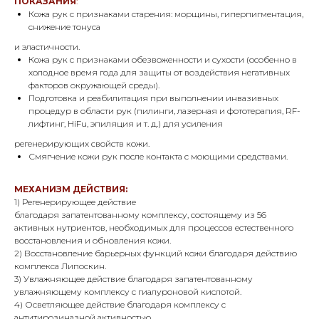
ПОКАЗАНИЯ
:
Кожа рук с признаками старения: морщины, гиперпигментация,
снижение тонуса
и эластичности.
Кожа рук с признаками обезвоженности и сухости (особенно в
холодное время года для защиты от воздействия негативных
факторов окружающей среды).
Подготовка и реабилитация при выполнении инвазивных
процедур в области рук (пилинги, лазерная и фототерапия, RF-
лифтинг, HiFu, эпиляция и т. д.) для усиления
регенерирующих свойств кожи.
Смягчение кожи рук после контакта с моющими средствами.
МЕХАНИЗМ ДЕЙСТВИЯ:
1) Регенерирующее действие
благодаря запатентованному комплексу, состоящему из 56
активных нутриентов, необходимых для процессов естественного
восстановления и обновления кожи.
2) Восстановление барьерных функций кожи благодаря действию
комплекса Липоскин.
3) Увлажняющее действие благодаря запатентованному
увлажняющему комплексу с гиалуроновой кислотой.
4) Осветляющее действие благодаря комплексу с
антитирозиназной активностью.