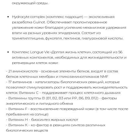
окружающей среды.
Hydrocyte complex (комплекс гидроцит) — эксклюзивная
разработка Guinot. Обеспечивает пролонгированное
увлажнение кожи благодаря усилению механизмов удержания
влаги на разных уровнях эпидермиса. Состоит из
триметилглицина, фукогеля, пектинов, гиалуроновой кислоты.
Комплекс Longue Vie «Долгая жизнь клетки», состоящий из 56
активных компонентов, необходимых для жизнедеятельности и
регенерации клеток кожи:
- 21 аминокислота - основные элементы белков, входят в состав
белков клеточных мембран и гликозаминогликанов NMF
- 17 витаминов - катализаторы биологических реакций, которые
позволяют стимулировать рост и поддерживать жизнедеятельность
клеток: Витамин С - поддерживает процесс клеточного дыхания
- Витамины группы В (В1, В2, В3 или PP, В6, В9, В12) - факторы
энергетического и липидного обмена
- Витамин F - восстановление повреждений кожи (в том числе после
пребывания на солнце)
- Витамин H - биосинтез жирных кислот
- Витамин К - ко-фактор в реакциях синтеза различных
биологических веществ