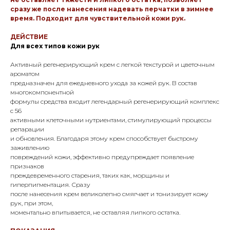
сразу же после нанесения надевать перчатки в зимнее
время. Подходит для чувствительной кожи рук.
ДЕЙСТВИЕ
Для всех типов кожи рук
Активный регенерирующий крем с легкой текстурой и цветочным
ароматом
предназначен для ежедневного ухода за кожей рук. В состав
многокомпонентной
формулы средства входит легендарный регенерирующий комплекс
с 56
активными клеточными нутриентами, стимулирующий процессы
репарации
и обновления. Благодаря этому крем способствует быстрому
заживлению
повреждений кожи, эффективно предупреждает появление
признаков
преждевременного старения, таких как, морщины и
гиперпигментация. Сразу
после нанесения крем великолепно смягчает и тонизирует кожу
рук, при этом,
моментально впитывается, не оставляя липкого остатка.