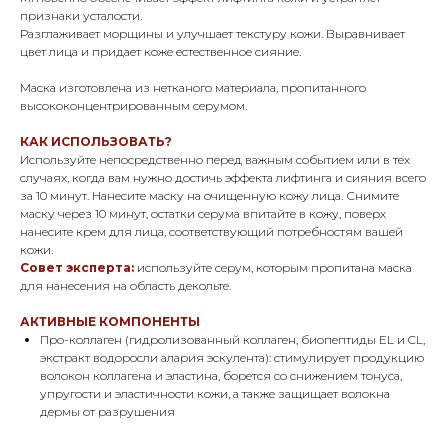
признаки усталости.
Разглаживает морщины и улучшает текстуру кожи. Выравнивает
цвет лица и придает коже естественное сияние.
Маска изготовлена из нетканого материала, пропитанного
высококонцентрированным серумом.
КАК ИСПОЛЬЗОВАТЬ?
Используйте непосредственно перед важным событием или в тех
случаях, когда вам нужно достичь эффекта лифтинга и сияния всего
за 10 минут. Нанесите маску на очищенную кожу лица. Снимите
маску через 10 минут, остатки серума впитайте в кожу, поверх
нанесите крем для лица, соответствующий потребностям вашей
кожи.
Совет эксперта:
используйте серум, которым пропитана маска
для нанесения на область декольте.
АКТИВНЫЕ КОМПОНЕНТЫ
Про-коллаген (гидролизованный коллаген, биопептиды EL и CL,
экстракт водоросли алария эскулента)
: стимулирует продукцию
волокон коллагена и эластина, борется со снижением тонуса,
упругости и эластичности кожи, а также защищает волокна
дермы от разрушения