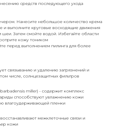
нанесению средств последующего ухода
вечером. Нанесите небольшое количество крема
те и выполните круговые восходящие движения
и шеи. Затем смойте водой. Избегайте области
протрите кожу тоником
йте перед выполнением пилинга для более
Ы
ует связыванию и удалению загрязнений и
 том числе, солнцезащитных фильтров
 barbadensis miller) - содержит комплекс
хариды способствуют увлажнению кожи
ю влагоудерживающей пленки
 восстанавливают межклеточные связи и
ьер кожи