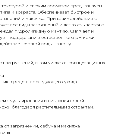
текстурой и свежим ароматом предназначен
 типа и возраста. Обеспечивает быстрое и
рязнений и макияжа. При взаимодействии с
ует все виды загрязнений и легко смывается с
реждая гидролипидную мантию. Смягчает и
вует поддержанию естественного рН кожи,
действие жесткой воды на кожу.
от загрязнений, в том числе от солнцезащитных
жа
сению средств последующего ухода
тем эмульгирования и смывания водой.
 кожи благодаря растительным экстрактам.
а от загрязнений, себума и макияжа
стоты