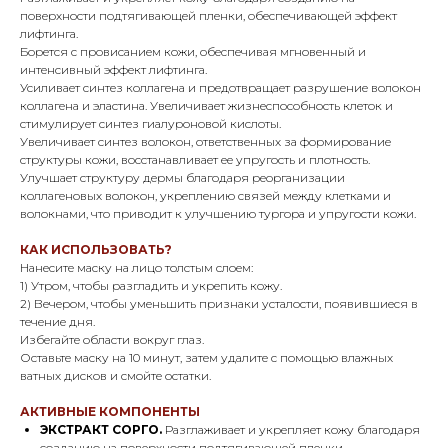
поверхности подтягивающей пленки, обеспечивающей эффект
лифтинга.
Борется с провисанием кожи, обеспечивая мгновенный и
интенсивный эффект лифтинга.
Усиливает синтез коллагена и предотвращает разрушение волокон
коллагена и эластина. Увеличивает жизнеспособность клеток и
стимулирует синтез гиалуроновой кислоты.
Увеличивает синтез волокон, ответственных за формирование
структуры кожи, восстанавливает ее упругость и плотность.
Улучшает структуру дермы благодаря реорганизации
коллагеновых волокон, укреплению связей между клетками и
волокнами, что приводит к улучшению тургора и упругости кожи.
КАК ИСПОЛЬЗОВАТЬ?
Нанесите маску на лицо толстым слоем:
1) Утром, чтобы разгладить и укрепить кожу.
2) Вечером, чтобы уменьшить признаки усталости, появившиеся в
течение дня.
Избегайте области вокруг глаз.
Оставьте маску на 10 минут, затем удалите с помощью влажных
ватных дисков и смойте остатки.
АКТИВНЫЕ КОМПОНЕНТЫ
ЭКСТРАКТ СОРГО.
Разглаживает и укрепляет кожу благодаря
созданию на поверхности подтягивающей пленки,