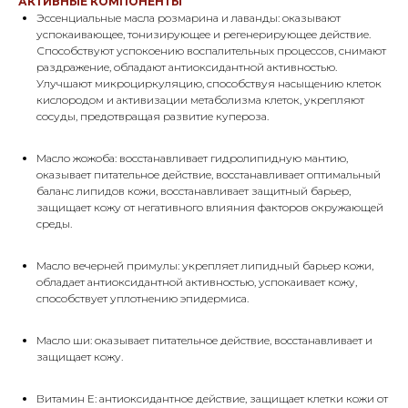
АКТИВНЫЕ КОМПОНЕНТЫ
Эссенциальные масла розмарина и лаванды: оказывают
успокаивающее, тонизирующее и регенерирующее действие.
Способствуют успокоению воспалительных процессов, снимают
раздражение, обладают антиоксидантной активностью.
Улучшают микроциркуляцию, способствуя насыщению клеток
кислородом и активизации метаболизма клеток, укрепляют
сосуды, предотвращая развитие купероза.
Масло жожоба: восстанавливает гидролипидную мантию,
оказывает питательное действие, восстанавливает оптимальный
баланс липидов кожи, восстанавливает защитный барьер,
защищает кожу от негативного влияния факторов окружающей
среды.
Масло вечерней примулы: укрепляет липидный барьер кожи,
обладает антиоксидантной активностью, успокаивает кожу,
способствует уплотнению эпидермиса.
Масло ши: оказывает питательное действие, восстанавливает и
защищает кожу.
Витамин Е: антиоксидантное действие, защищает клетки кожи от