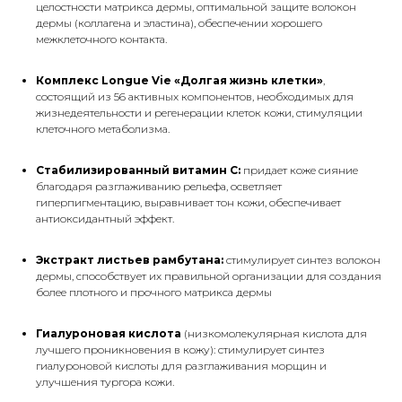
целостности матрикса дермы, оптимальной защите волокон
дермы (коллагена и эластина), обеспечении хорошего
межклеточного контакта.
Комплекс Longue Vie «Долгая жизнь клетки»
,
состоящий из 56 активных компонентов, необходимых для
жизнедеятельности и регенерации клеток кожи, стимуляции
клеточного метаболизма.
Стабилизированный витамин С:
придает коже сияние
благодаря разглаживанию рельефа, осветляет
гиперпигментацию, выравнивает тон кожи, обеспечивает
антиоксидантный эффект.
Экстракт листьев рамбутана:
стимулирует синтез волокон
дермы, способствует их правильной организации для создания
более плотного и прочного матрикса дермы
Гиалуроновая кислота
(низкомолекулярная кислота для
лучшего проникновения в кожу): стимулирует синтез
гиалуроновой кислоты для разглаживания морщин и
улучшения тургора кожи.