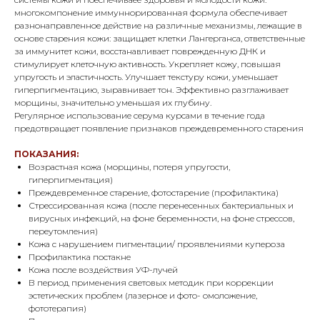
многокомпонение иммуннорированная формула обеспечивает
разнонаправленное действие на различные механизмы, лежащие в
основе старения кожи: защищает клетки Лангерганса, ответственные
за иммунитет кожи, восстанавливает поврежденную ДНК и
стимулирует клеточную активность. Укрепляет кожу, повышая
упругость и эластичность. Улучшает текстуру кожи, уменьшает
гиперпигментацию, зыравнивает тон. Эффективно разглаживает
морщины, значительно уменьшая их глубину.
Регулярное использование серума курсами в течение года
предотвращает появление признаков преждевременного старения
ПОКАЗАНИЯ:
Возрастная кожа (морщины, потеря упругости,
гиперпигментация)
Преждевременное старение, фотостарение (профилактика)
Стрессированная кожа (после перенесенных бактериальных и
вирусных инфекций, на фоне беременности, на фоне стрессов,
переутомления)
Кожа с нарушением пигментации/ проявлениями купероза
Профилактика постакне
Кожа после воздействия УФ-лучей
В период применения световых методик при коррекции
эстетических проблем (лазерное и фото- омоложение,
фототерапия)