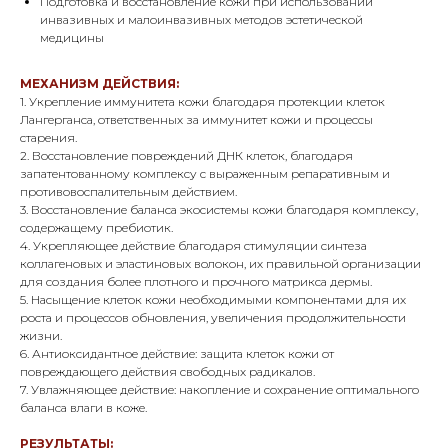
Подготовка и восстановление кожи при использовании
инвазивных и малоинвазивных методов эстетической
медицины
МЕХАНИЗМ ДЕЙСТВИЯ:
1. Укрепление иммунитета кожи благодаря протекции клеток
Лангерганса, ответственных за иммунитет кожи и процессы
старения.
2. Восстановление повреждений ДНК клеток, благодаря
запатентованному комплексу с выраженным репаративным и
противовоспалительным действием.
3. Восстановление баланса экосистемы кожи благодаря комплексу,
содержащему пребиотик.
4. Укрепляющее действие благодаря стимуляции синтеза
коллагеновых и эластиновых волокон, их правильной организации
для создания более плотного и прочного матрикса дермы.
5. Насыщение клеток кожи необходимыми компонентами для их
роста и процессов обновления, увеличения продолжительности
жизни.
6. Антиоксидантное действие: защита клеток кожи от
повреждающего действия свободных радикалов.
7. Увлажняющее действие: накопление и сохранение оптимального
баланса влаги в коже.
РЕЗУЛЬТАТЫ: