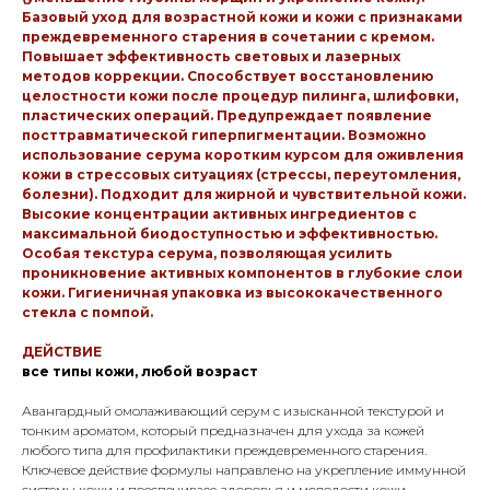
Базовый уход для возрастной кожи и кожи с признаками
преждевременного старения в сочетании с кремом.
Повышает эффективность световых и лазерных
методов коррекции. Способствует восстановлению
целостности кожи после процедур пилинга, шлифовки,
пластических операций. Предупреждает появление
посттравматической гиперпигментации. Возможно
использование серума коротким курсом для оживления
кожи в стрессовых ситуациях (стрессы, переутомления,
болезни). Подходит для жирной и чувствительной кожи.
Высокие концентрации активных ингредиентов с
максимальной биодоступностью и эффективностью.
Особая текстура серума, позволяющая усилить
проникновение активных компонентов в глубокие слои
кожи. Гигиеничная упаковка из высококачественного
стекла с помпой.
ДЕЙСТВИЕ
все типы кожи, любой возраст
Авангардный омолаживающий серум с изысканной текстурой и
тонким ароматом, который предназначен для ухода за кожей
любого типа для профилактики преждевременного старения.
Ключевое действие формулы направлено на укрепление иммунной
системы кожи и поеспечиваее здоровья и молодости кожи.