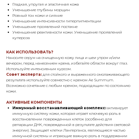
Гладкая, упругая и эластичная кожа
Уменьшение глубины морщин
Ровный тон кожи и сияние
Уменьшение интенсивности гиперпигментации
Уменьшение проявлений постакне
Уменьшение реактивности кожи. Уменьшение проявлений
купероза
КАК ИСПОЛЬЗОВАТЬ?
Наносите серум на очищенную кожу лица и шеи утром и/или
вечером, перед нанесением крема, избегайте области вокруг глаз.
Используйте интенсивным курсом.
Совет эксперта:
для стойкого и выраженного омолаживающего
результата используйте совместно с кремом Ае Summum.
Возможно сочетание с любым кремом, подходящим по состоянию
кожи.
АКТИВНЫЕ КОМПОНЕНТЫ
Иммунный восстанавливающий комплекс:
активирует
иммунную систему кожи, которая играет ключевую роль в
восстановлении поврежденных клеток (особенно для
репарации ДНК, поврежденной в результате действия световой
энергии). Защищает клетки Лангерганса, являющиеся частью
иммунной системы и играющие важную роль в поддержании