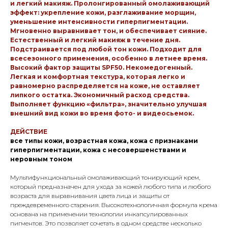
и легкий макияж. Пролонгированный омолаживающий
эффект: укрепление кожи, разглаживание морщин,
уменьшение интенсивности гиперпигментации.
Мгновенно выравнивает тон, и обеспечивает сияние.
Естественный и легкий макияж в течение дня.
Подстраивается под любой тон кожи. Подходит для
всесезонного применения, особенно в летнее время.
Высокий фактор защиты SPF50. Некомедогенный.
Легкая и комфортная текстура, которая легко и
равномерно распределяется на коже, не оставляет
липкого остатка. Экономичный расход средства.
Выполняет функцию «фильтра», значительно улучшая
внешний вид кожи во время фото- и видеосьемок.
ДЕЙСТВИЕ
все типы кожи, возрастная кожа, кожа с признаками
гиперпигментации, кожа с несовершенствами и
неровным тоном
Мультифункциональный омолаживающий тонирующий крем,
который предназначен для ухода за кожей любого типа и любого
возраста для выравнивания цвета лица и защиты от
преждевременного старения. Высокотехнологичная формула крема
основана на применении технологии инкапсулированных
пигментов. Это позволяет сочетать в одном средстве несколько