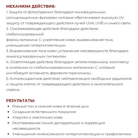
МЕХАНИЗМ ДЕЙСТВИЯ:
1. Защита от фотостарения благодаря инновационным
солнцезащитным фильтрам, которые обеспечивают высокую UV
защиту от повреждающего действия лучей UVA, UVB и синего света.
2. Омолаживающее действие благодаря действию
стабилизированной
формы витамина С: укрепление кожи, выравнивание тона,
уменьшение гиперпигментации.
3. Выравнивание тона кожи, устранение несовершенств благодаря
инкапсулированным пигментам.
4. Осветляющее действие благодаря запатентованному комплексу
в сочетании со стабилизированным витамином С, который
ингибирует активность фермента тирозиназы.
5. Антиоксидантное действие: нейтрализация свободных радикалов
и защита клеток от повреждающего действия и окислительного
стресса.
РЕЗУЛЬТАТЫ:
Ровный тон и сияние кожи в течение дня
Создание естественного покрытия
Упругая и эластичная кожа
Разглаживание линий дегидратации и коррекция
несовершенств
Уменьшение интенсивности гиперпигментации и профилактика