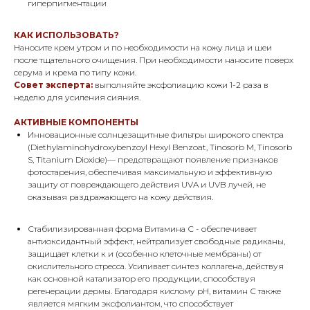
гиперпигментации
КАК ИСПОЛЬЗОВАТЬ?
Наносите крем утром и по необходимости на кожу лица и шеи
после тщательного очищения. При необходимости наносите поверх
серума и крема по типу кожи.
Совет эксперта:
выполняйте эксфолиацию кожи 1-2 раза в
неделю для усиления сияния.
АКТИВНЫЕ КОМПОНЕНТЫ
Инновационные солнцезащитные фильтры широкого спектра
(Diethylaminohydroxybenzoyl Hexyl Benzoat, Tinosorb M, Tinosorb
S, Titanium Dioxide)— предотвращают появление признаков
фотостарения, обеспечивая максимальную и эффективную
защиту от повреждающего действия UVA и UVB лучей, не
оказывая раздражающего на кожу действия.
Стабилизированная форма Витамина С - обеспечивает
антиоксидантный эффект, нейтрализует свободные радиканы,
защищает клетки к и (особенно клеточные мембраны) от
окислительного стресса. Усиливает синтез коллагена, действуя
как основной катализатор его продукции, способствуя
регенерации дермы. Благодаря кислому рН, витамин С также
является мягким эксфолиантом, что способствует