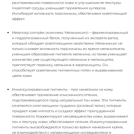
разглаживанию поверхности кожи и улучшению ее текстуры.
Укрепляет сосуды уменьшает проявления купероза.
Ингибирует активность тирозиназы, обеспечивая осветляющий
эффект.
Melanoxyl complex (комплекс Меланоксил)— ферментированный
и гидролизованный белок, полученный из экстракта рапса,
который обладает осветляющими свойствами. Меланоксил не
только снижает активность тирозиназы во время меланогенеза,
уменьшая образование пигмента меланина, но также уменьшает
количество уже существующего меланина в меланоцитах,
препятствует переносу меланина в кератиноциты. Он
способствует осветлению пигментных пятен и выравниванию
цвета кожи.
Инкапсулированные пигменты - при нанесении на кожу
обеспечивает проявление изысканного оттенка,
подстраивающегося прод натуральный тон кожи. Эти пигменты
сочетаются смягчающими пудрами (розовый тальк), которые
придают коже мягкость и создают эффект припудренной
поверхности. Корректируют несовершенства кожи, выравнивают
тон и текстуру кожи, обеспечивают сияние. Инкапсулированные
пигменты высвобождаются только во время нанесения крема,
не взаимодействуя с увлажняющими ингредиентами в