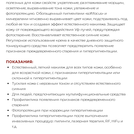
полезных для кожи свойств: укрепление, разглаживание морщин,
осветление, выравнивание тона кожи, увлажнение и
фотопротекцию. Обогащенный пигментами «softfocus» и
минералами мгновенно выравнивает цвет кожи, подстраиваясь под
любой ее тон и создавая эффект естественного макияжа. Защищает
кожу от повреждающего воздействия Уф-лучей, предупреждая
фотостарение. Восстанавливает естественное сияние кожи.
Регулярное использование крема в качестве дневного защитного
тонирующего средства позволяет предотвратить появление
признаков преждевременного старения и гиперпигментации.
ПОКАЗАНИЯ:
Естественный, легкий макияж для всех типов кожи, особенно
для возрастной кожи, с признаками гиперпигментации или
склонной к гиперпигментации
Тусклая кожа с неровным тоном и отсутствием естественного
сияния
Для людей, предпочитающих мультифункциональные средства
Профилактика появления признаков преждевременного
старения
Фотопротекция при коррекции гиперпигменации
Профилактика гиперпигментации после выполнения
инвазивных процедур: пилинги, лазерная терапия, RF, HiFu и
т.д.