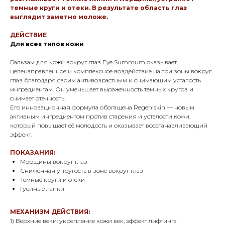
темные круги и отеки. В результате область глаз
выглядит заметно моложе.
ДЕЙСТВИЕ
Для всех типов кожи
Бальзам для кожи вокруг глаз Eye Summum оказывает
целенаправленное и комплексное воздействие на три зоны вокруг
глаз благодаря своим антивозрастным и снимающим усталость
ингредиентам. Он уменьшает выраженность темных кругов и
снимает отечность.
Его инновационная формула обогащена Regeniskin — новым
активным ингредиентом против старения и усталости кожи,
который повышает её молодость и оказывает восстанавливающий
эффект.
ПОКАЗАНИЯ:
Морщины вокруг глаз
Сниженная упругость в зоне вокруг глаз
Темные круги и отеки
Гусиные лапки
МЕХАНИЗМ ДЕЙСТВИЯ:
1) Верхние веки: укрепление кожи век, эффект лифтинга