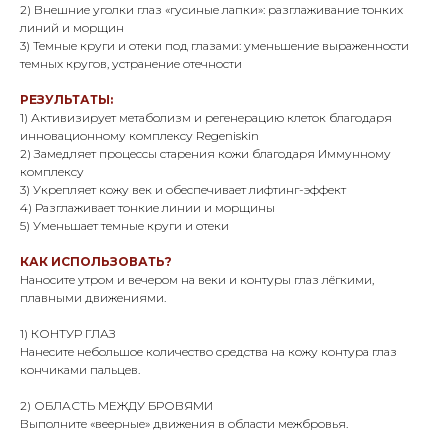
2) Внешние уголки глаз «гусиные лапки»: разглаживание тонких
линий и морщин
3) Темные круги и отеки под глазами: уменьшение выраженности
темных кругов, устранение отечности
РЕЗУЛЬТАТЫ:
1) Активизирует метаболизм и регенерацию клеток благодаря
инновационному комплексу Regeniskin
2) Замедляет процессы старения кожи благодаря Иммунному
комплексу
3) Укрепляет кожу век и обеспечивает лифтинг-эффект
4) Разглаживает тонкие линии и морщины
5) Уменьшает темные круги и отеки
КАК ИСПОЛЬЗОВАТЬ?
Наносите утром и вечером на веки и контуры глаз лёгкими,
плавными движениями.
1) КОНТУР ГЛАЗ
Нанесите небольшое количество средства на кожу контура глаз
кончиками пальцев.
2) ОБЛАСТЬ МЕЖДУ БРОВЯМИ
Выполните «веерные» движения в области межбровья.