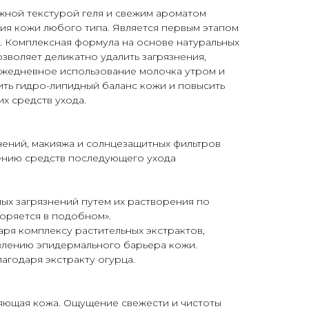
ной текстурой геля и свежим ароматом
ия кожи любого типа. Является первым этапом
 Комплексная формула на основе натуральных
озволяет деликатно удалить загрязнения,
Ежедневное использование молочка утром и
ть гидро-липидный баланс кожи и повысить
х средств ухода.
нений, макияжа и солнцезащитных фильтров
сению средств последующего ухода
ых загрязнений путем их растворения по
оряется в подобном».
аря комплексу растительных экстрактов,
лению эпидермального барьера кожи.
агодаря экстракту огурца.
сияющая кожа. Ощущение свежести и чистоты