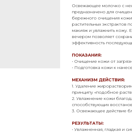
Освежающее молочко с неж
предназначено для очищен
бережного очищения кожи.
растительных экстрактов п
макияж и увлажнить кожу. 
вечером позволяет сохрани
эффективность последующи
ПОКАЗАНИЯ:
• Очищение кожи от загряз
• Подготовка кожи к нане
МЕХАНИЗМ ДЕЙСТВИЯ:
1. Удаление жирорастворим
принципу «подобное раств
2. Увлажнение кожи благод
способствующих восстанов
3. Освежающее действие бл
РЕЗУЛЬТАТЫ:
• Увлажненная, гладкая и 