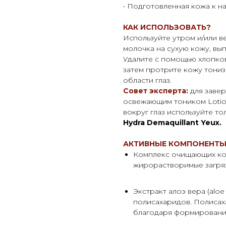
• Подготовленная кожа к 
КАК ИСПОЛЬЗОВАТЬ?
Используйте утром и/или 
молочка на сухую кожу, вы
Удалите с помощью хлопков
затем протрите кожу тониз
области глаз.
Совет эксперта:
для заве
освежающим тоником Lotion
вокруг глаз используйте т
Hydra Demaquillant Yeux.
АКТИВНЫЕ КОМПОНЕНТ
Комплекс очищающих ко
жирорастворимые загряз
Экстракт алоэ вера (aloe
полисахаридов. Полиса
благодаря формировани