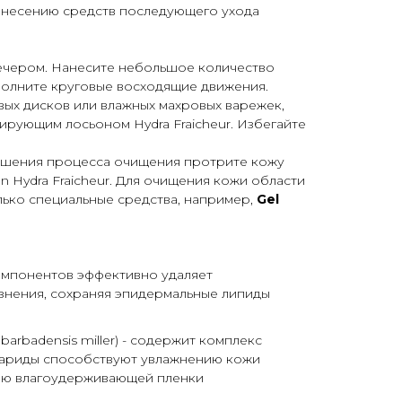
нанесению средств последующего ухода
вечером. Нанесите небольшое количество
полните круговые восходящие движения.
ых дисков или влажных махровых варежек,
ирующим лосьоном Hydra Fraicheur. Избегайте
ршения процесса очищения протрите кожу
 Hydra Fraicheur. Для очищения кожи области
олько специальные средства, например,
Gel
Ы
мпонентов эффективно удаляет
нения, сохраняя эпидермальные липиды
 barbadensis miller) - содержит комплекс
хариды способствуют увлажнению кожи
ю влагоудерживающей пленки